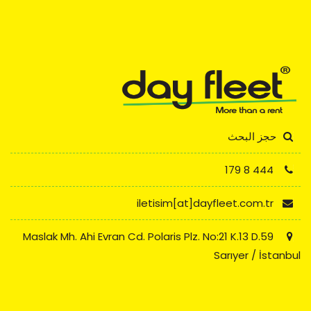
حجز البحث
444 8 179
iletisim[at]dayfleet.com.tr
Maslak Mh. Ahi Evran Cd. Polaris Plz. No:21 K.13 D.59
Sarıyer / İstanbul