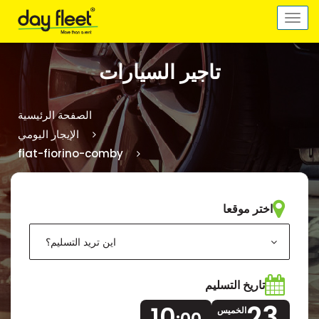
Toggle
navigation
تاجير السيارات
الصفحة الرئيسية
الإيجار اليومي
fiat-fiorino-comby
اختر موقعا
اين تريد التسليم؟
تاريخ التسليم
23
10
الخميس