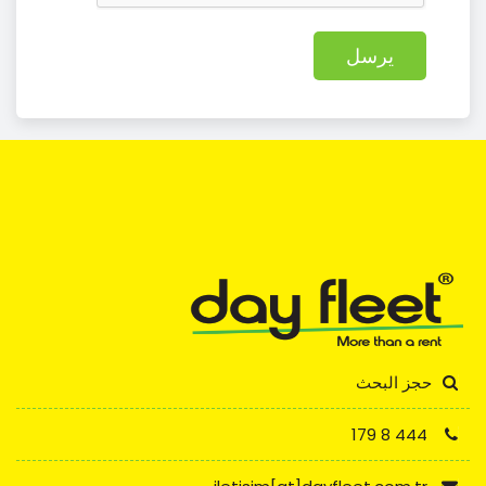
يرسل
حجز البحث
444 8 179