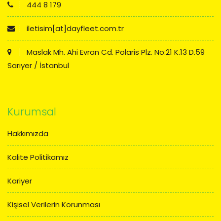
444 8 179
iletisim[at]dayfleet.com.tr
Maslak Mh. Ahi Evran Cd. Polaris Plz. No:21 K.13 D.59
Sarıyer / İstanbul
Kurumsal
Hakkımızda
Kalite Politikamız
Kariyer
Kişisel Verilerin Korunması